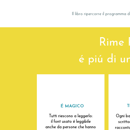
Il libro ripercorre il programma d
Rime P
é piú di u
T
É MAGICO
Tutti riescono a leggerlo:
Ogni ba
il font usato é leggibile
scritt
anche da persone che hanno
racconta