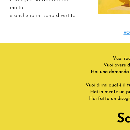
molto
e
anche io mi sono divertita.
AC
Vuoi ra
Vuoi avere d
Hai una domanda e 
Vuoi dirmi qual é il 
Hai in mente un pr
Hai fatto un disegn
Sc