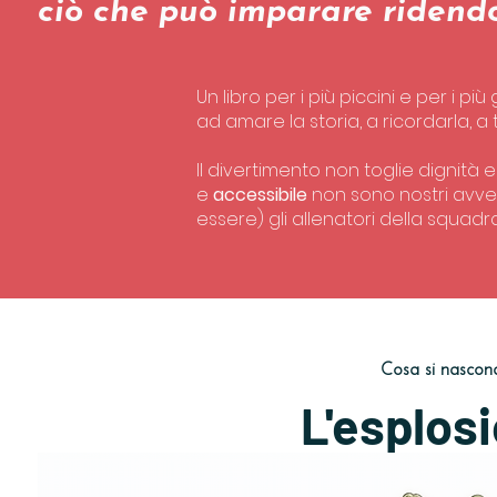
ciò che può imparare ridend
Un libro per i più piccini e per i più
ad amare la storia, a ricordarla, a
Il divertimento non toglie dignità e
e
accessibile
non sono nostri avve
essere) gli allenatori della squadra.
Cosa si nascond
L'esplosi