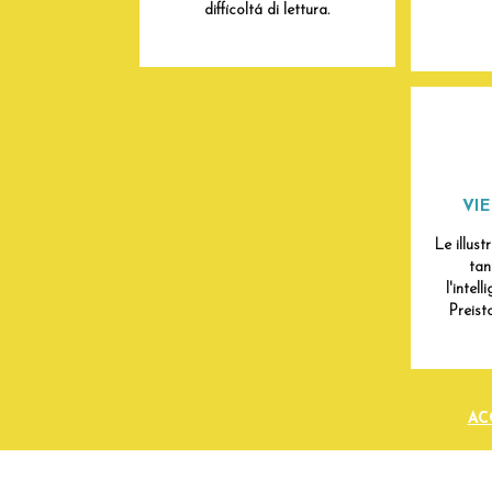
difficoltá di lettura.
VI
Le illus
tan
l'intell
Preist
AC