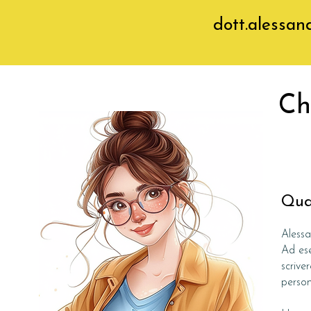
dott.alessa
Ch
Qual
Aless
Ad ese
scrive
person